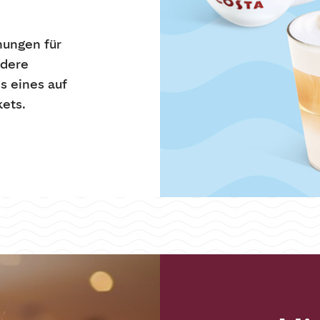
hungen für
ndere
s eines auf
ets.