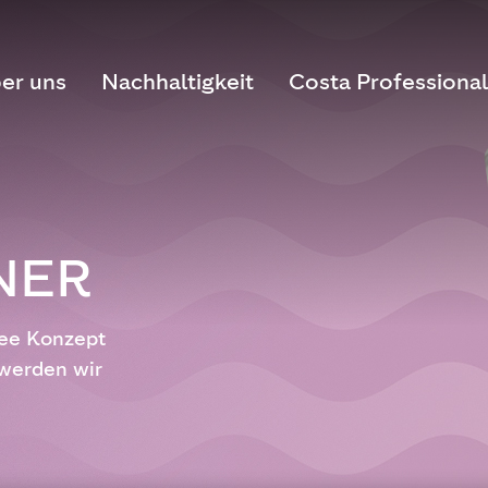
er uns
Nachhaltigkeit
Costa Professional
NER
fee Konzept
 werden wir