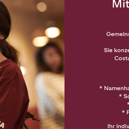
Mi
Gemeins
Sie konze
Costa
*
Namenhaf
*
Sc
*
F
Ihr ind