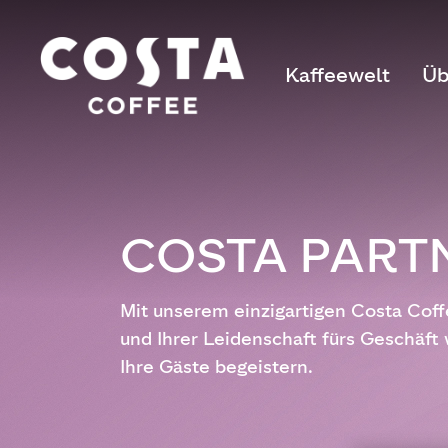
Kaffeewelt
Üb
COSTA PART
Mit unserem einzigartigen Costa Cof
und Ihrer Leidenschaft fürs Geschäft
Ihre Gäste begeistern.