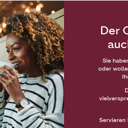
Der 
auc
Sie haben
oder wolle
Ih
D
vielversp
Servieren 