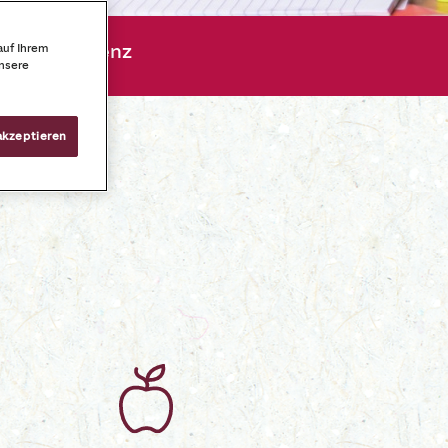
 und Effizienz
auf Ihrem
unsere
akzeptieren